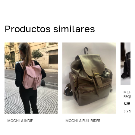
Productos similares
MORRA
PEQUE
$253.
6
x
$42
MOCHILA INDIE
MOCHILA FULL RIDER