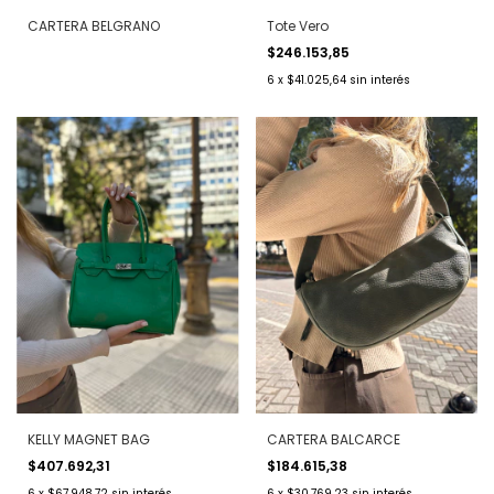
CARTERA BELGRANO
Tote Vero
$246.153,85
6
x
$41.025,64
sin interés
KELLY MAGNET BAG
CARTERA BALCARCE
$407.692,31
$184.615,38
6
x
$67.948,72
sin interés
6
x
$30.769,23
sin interés