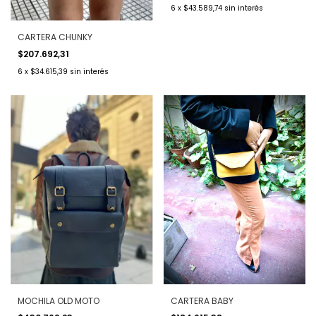
6
x
$43.589,74
sin interés
CARTERA CHUNKY
$207.692,31
6
x
$34.615,39
sin interés
MOCHILA OLD MOTO
CARTERA BABY