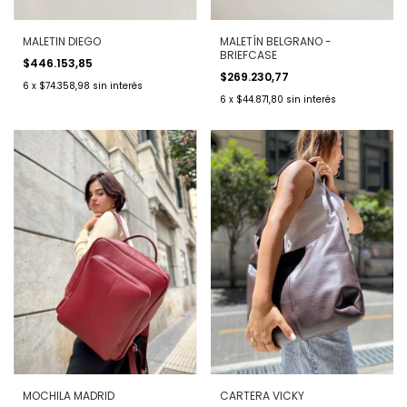
MALETIN DIEGO
MALETÍN BELGRANO -
BRIEFCASE
$446.153,85
$269.230,77
6
x
$74.358,98
sin interés
6
x
$44.871,80
sin interés
MOCHILA MADRID
CARTERA VICKY