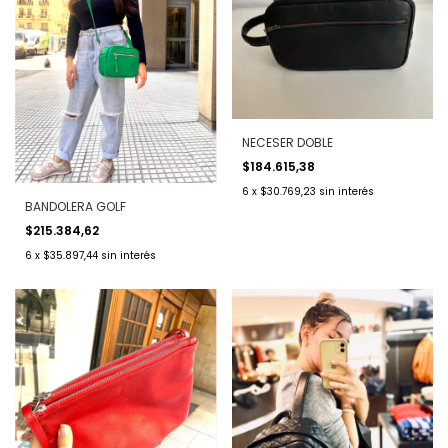
NECESER DOBLE
$184.615,38
6
x
$30.769,23
sin interés
BANDOLERA GOLF
$215.384,62
6
x
$35.897,44
sin interés