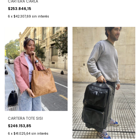
CARTERA CARLA
$253.846,15
6
x
$42.307,69
sin interés
CARTERA TOTE SISI
$246.153,85
6
x
$41.025,64
sin interés