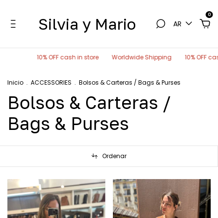
0
Silvia y Mario
AR
 cash in store
Worldwide Shipping
10% OFF cash in store
World
Inicio
.
ACCESSORIES
.
Bolsos & Carteras / Bags & Purses
Bolsos & Carteras /
Bags & Purses
Ordenar