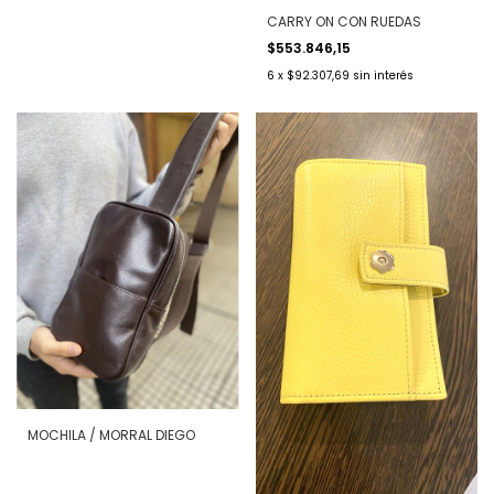
CARRY ON CON RUEDAS
$553.846,15
6
x
$92.307,69
sin interés
MOCHILA / MORRAL DIEGO