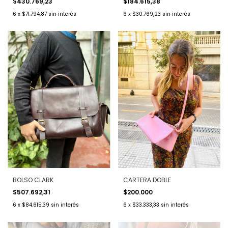
$430.769,23
$184.615,38
6
x
$71.794,87
sin interés
6
x
$30.769,23
sin interés
BOLSO CLARK
CARTERA DOBLE
$507.692,31
$200.000
6
x
$84.615,39
sin interés
6
x
$33.333,33
sin interés