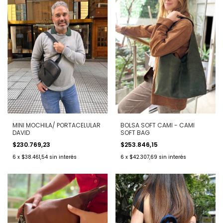
MINI MOCHILA/ PORTACELULAR
BOLSA SOFT CAMI - CAMI
DAVID
SOFT BAG
$230.769,23
$253.846,15
6
x
$38.461,54
sin interés
6
x
$42.307,69
sin interés