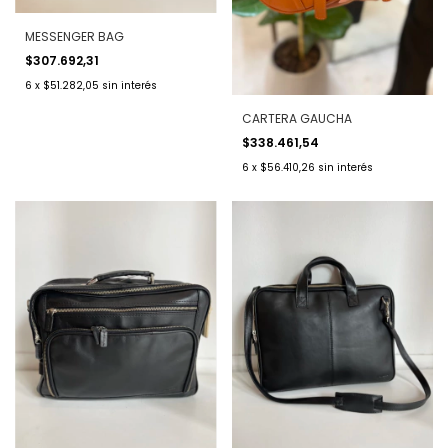
MESSENGER BAG
$307.692,31
6
x
$51.282,05
sin interés
CARTERA GAUCHA
$338.461,54
6
x
$56.410,26
sin interés