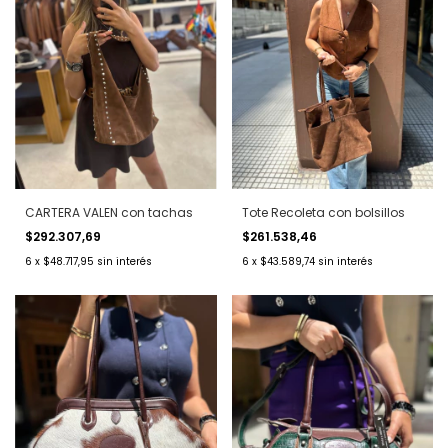
CARTERA VALEN con tachas
Tote Recoleta con bolsillos
$292.307,69
$261.538,46
6
x
$48.717,95
sin interés
6
x
$43.589,74
sin interés