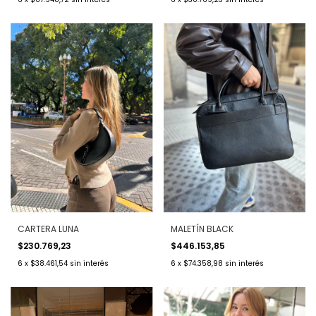
CARTERA LUNA
MALETÍN BLACK
$230.769,23
$446.153,85
6
x
$38.461,54
sin interés
6
x
$74.358,98
sin interés