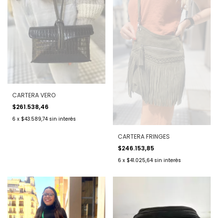
CARTERA VERO
$261.538,46
6
x
$43.589,74
sin interés
CARTERA FRINGES
$246.153,85
6
x
$41.025,64
sin interés