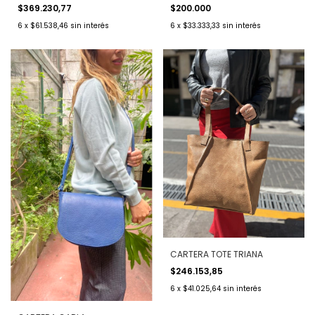
$369.230,77
$200.000
6
x
$61.538,46
sin interés
6
x
$33.333,33
sin interés
CARTERA TOTE TRIANA
$246.153,85
6
x
$41.025,64
sin interés