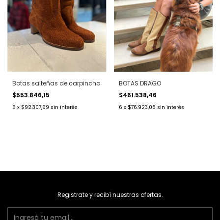
Botas salteñas de carpincho
BOTAS DRAGO
$553.846,15
$461.538,46
6
x
$92.307,69
sin interés
6
x
$76.923,08
sin interés
Registrate y recibí nuestras ofertas.