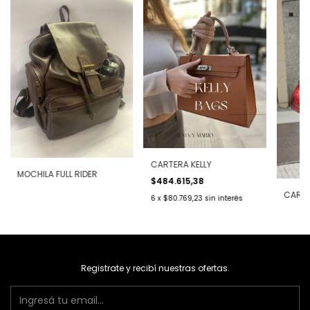
CARTERA KELLY
MOCHILA FULL RIDER
$484.615,38
CARTE
6
x
$80.769,23
sin interés
Registrate y recibí nuestras ofertas.