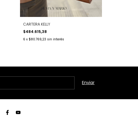
CARTERA KELLY
$484.615,38
6
x
$80.769,23
sin interés
CARTERA KATE