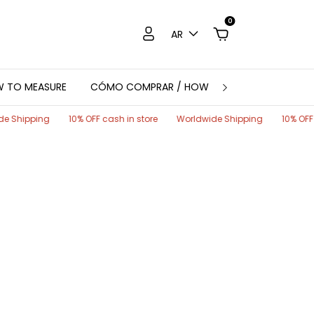
0
AR
W TO MEASURE
CÓMO COMPRAR / HOW TO ORDER
CUSTO
ng
10% OFF cash in store
Worldwide Shipping
10% OFF cash in s