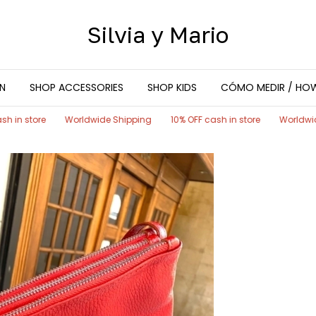
Silvia y Mario
N
SHOP ACCESSORIES
SHOP KIDS
CÓMO MEDIR / HO
re
Worldwide Shipping
10% OFF cash in store
Worldwide Shippi