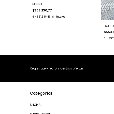
Morral
$369.230,77
6
x
$61.538,46
sin interés
BOLSO
$553.
6
x
$92
Registrate y recibí nuestras ofertas.
Categorías
SHOP ALL