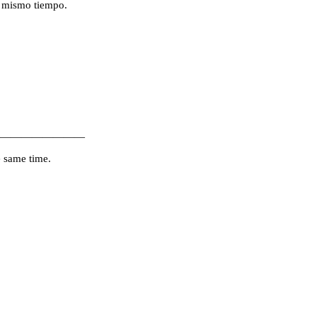
l mismo tiempo.
————————
e same time.