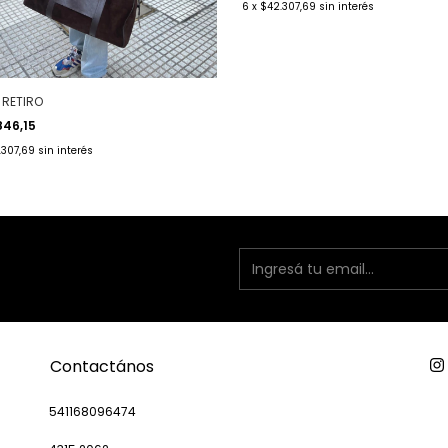
6
x
$42.307,69
sin interés
 RETIRO
846,15
.307,69
sin interés
Contactános
541168096474