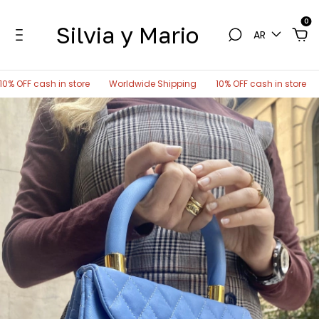
0
Silvia y Mario
AR
cash in store
Worldwide Shipping
10% OFF cash in store
World