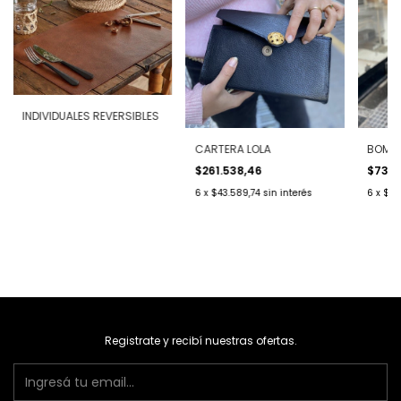
INDIVIDUALES REVERSIBLES
CARTERA LOLA
BOMBE
$261.538,46
$738.
6
x
$43.589,74
sin interés
6
x
$12
Registrate y recibí nuestras ofertas.