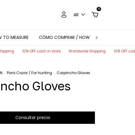
0
AR
W TO MEASURE
CÓMO COMPRAR / HOW TO ORDER
CUSTO
% OFF cash in store
Worldwide Shipping
10% OFF cash in store
EN
.
Para Cazar / For hunting
.
Carpincho Gloves
incho Gloves