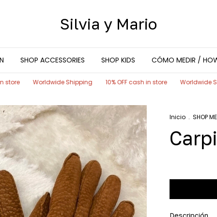
Silvia y Mario
N
SHOP ACCESSORIES
SHOP KIDS
CÓMO MEDIR / HO
rldwide Shipping
10% OFF cash in store
Worldwide Shipping
10
Inicio
.
SHOP M
Carp
Descripción