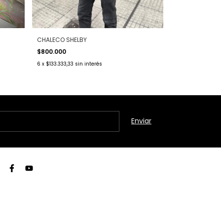
CHALECO SHELBY
$800.000
6
x
$133.333,33
sin interés