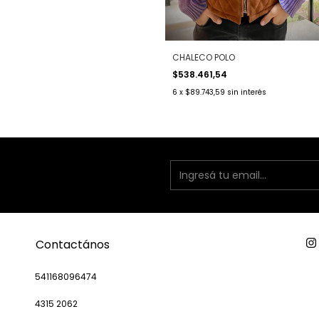
CHALECO POLO
$538.461,54
6
x
$89.743,59
sin interés
Contactános
541168096474
4315 2062