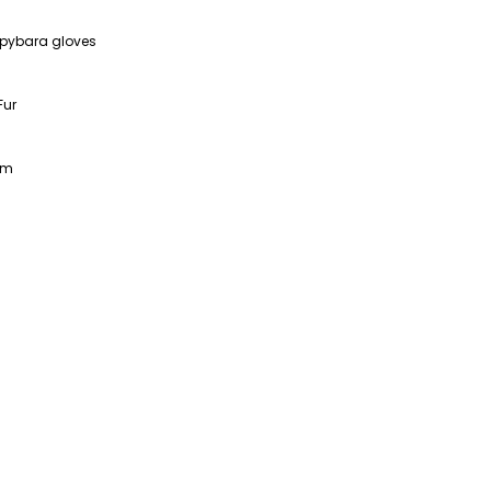
pybara gloves
Fur
rm