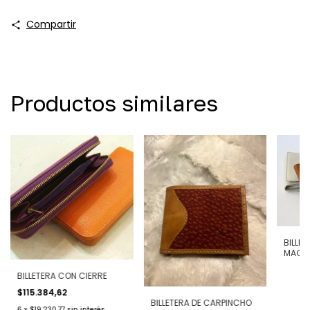
Compartir
Productos similares
BILLE
MAGN
BILLETERA CON CIERRE
$115.384,62
BILLETERA DE CARPINCHO
6
x
$19.230,77
sin interés